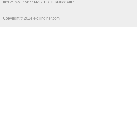
fikri ve mali haklar MASTER TEKNİK'e aittir.
Copyright © 2014 e-cilingirler.com