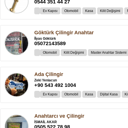
0544 351 44 27
Ev Kapısı
Otomobil
Kasa
Kilit Değişimi
Göktürk Çilingir Anahtar
İİyas Göktürk
05072143589
Otomobil
Kilit Değişimi
Master Anahtar Sistemi
Ada Çilingir
Zeki Yeniacun
+90 543 492 1004
Ev Kapısı
Otomobil
Kasa
Dijital Kasa
Ki
Anahtarcı ve Çilingir
İSMAİL AKAR
0505 522 78 98