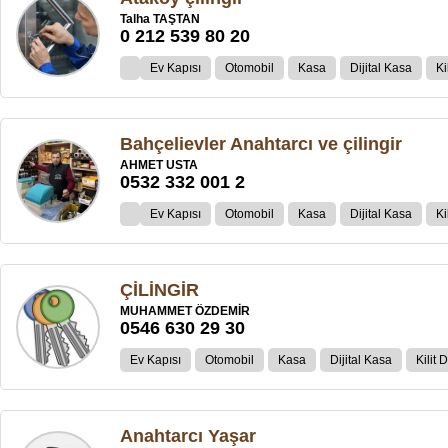
Talha TAŞTAN
0 212 539 80 20
Ev Kapısı
Otomobil
Kasa
Dijital Kasa
Ki
Bahçelievler Anahtarcı ve çilingir
AHMET USTA
0532 332 001 2
Ev Kapısı
Otomobil
Kasa
Dijital Kasa
Ki
ÇİLİNGİR
MUHAMMET ÖZDEMİR
0546 630 29 30
Ev Kapısı
Otomobil
Kasa
Dijital Kasa
Kilit 
Anahtarcı Yaşar