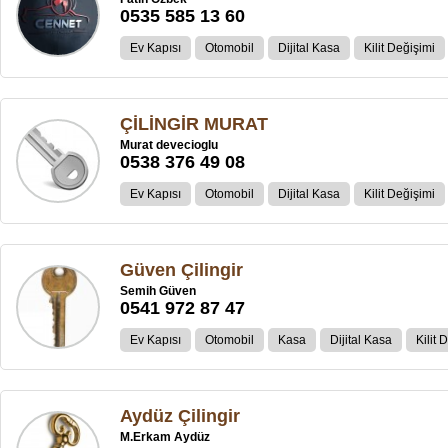
0535 585 13 60
Ev Kapısı
Otomobil
Dijital Kasa
Kilit Değişimi
ÇİLİNGİR MURAT
Murat devecioglu
0538 376 49 08
Ev Kapısı
Otomobil
Dijital Kasa
Kilit Değişimi
Güven Çilingir
Semih Güven
0541 972 87 47
Ev Kapısı
Otomobil
Kasa
Dijital Kasa
Kilit 
Aydüz Çilingir
M.Erkam Aydüz