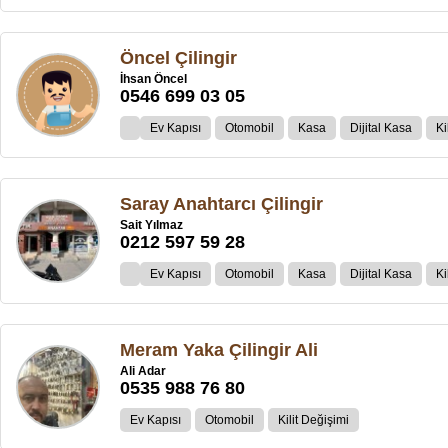
Öncel Çilingir
İhsan Öncel
0546 699 03 05
Ev Kapısı
Otomobil
Kasa
Dijital Kasa
Ki
Saray Anahtarcı Çilingir
Sait Yılmaz
0212 597 59 28
Ev Kapısı
Otomobil
Kasa
Dijital Kasa
Ki
Meram Yaka Çilingir Ali
Ali Adar
0535 988 76 80
Ev Kapısı
Otomobil
Kilit Değişimi