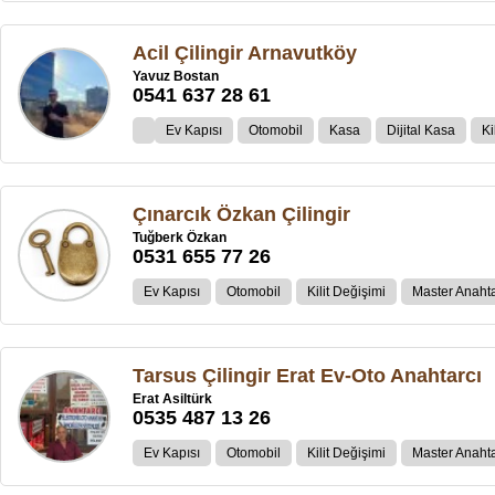
Acil Çilingir Arnavutköy
Yavuz Bostan
0541 637 28 61
Ev Kapısı
Otomobil
Kasa
Dijital Kasa
Ki
Çınarcık Özkan Çilingir
Tuğberk Özkan
0531 655 77 26
Ev Kapısı
Otomobil
Kilit Değişimi
Master Anahta
Tarsus Çilingir Erat Ev-Oto Anahtarcı
Erat Asiltürk
0535 487 13 26
Ev Kapısı
Otomobil
Kilit Değişimi
Master Anahta