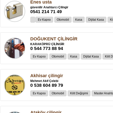
Enes usta
güvenilir Anahtarcı Çilingir
0541 214 71 49
Ev Kapısı
Otomobil
Kasa
Dijital Kasa
Ki
DOĞUKENT ÇİLİNGİR
KARAKÖPRÜ ÇİLİNGİR
0 544 773 88 94
Ev Kapısı
Otomobil
Kasa
Dijital Kasa
Kilit 
Akhisar çilingir
Mehmet Akif Çelebi
0 538 604 89 79
Ev Kapısı
Otomobil
Kilit Değişimi
Master Anahta
Ataköy çilingir