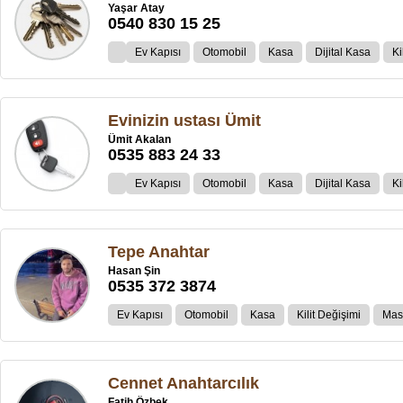
Yaşar Atay
0540 830 15 25
Ev Kapısı
Otomobil
Kasa
Dijital Kasa
Ki
Evinizin ustası Ümit
Ümit Akalan
0535 883 24 33
Ev Kapısı
Otomobil
Kasa
Dijital Kasa
Ki
Tepe Anahtar
Hasan Şin
0535 372 3874
Ev Kapısı
Otomobil
Kasa
Kilit Değişimi
Mast
Cennet Anahtarcılık
Fatih Özbek