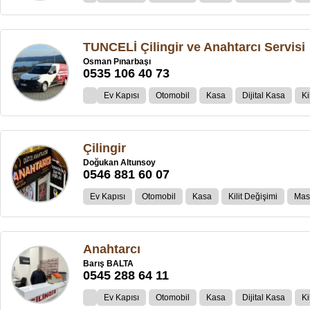
TUNCELİ Çilingir ve Anahtarcı Servisi
Osman Pınarbaşı
0535 106 40 73
Ev Kapısı
Otomobil
Kasa
Dijital Kasa
Ki
Çilingir
Doğukan Altunsoy
0546 881 60 07
Ev Kapısı
Otomobil
Kasa
Kilit Değişimi
Mast
Anahtarcı
Barış BALTA
0545 288 64 11
Ev Kapısı
Otomobil
Kasa
Dijital Kasa
Ki