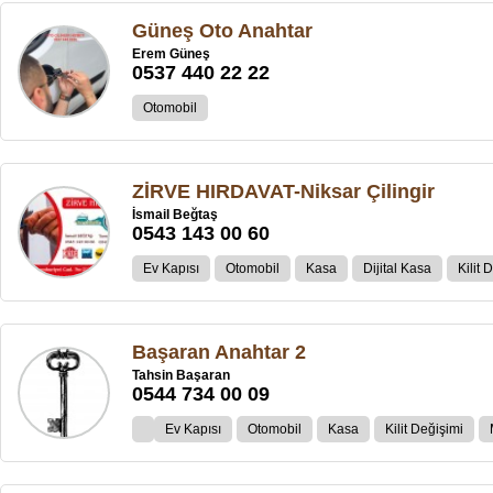
Güneş Oto Anahtar
Erem Güneş
0537 440 22 22
Otomobil
ZİRVE HIRDAVAT-Niksar Çilingir
İsmail Beğtaş
0543 143 00 60
Ev Kapısı
Otomobil
Kasa
Dijital Kasa
Kilit 
Başaran Anahtar 2
Tahsin Başaran
0544 734 00 09
Ev Kapısı
Otomobil
Kasa
Kilit Değişimi