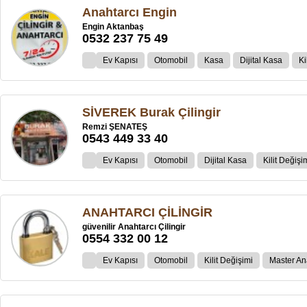
Anahtarcı Engin
Engin Aktanbaş
0532 237 75 49
Ev Kapısı
Otomobil
Kasa
Dijital Kasa
Ki
SİVEREK Burak Çilingir
Remzi ŞENATEŞ
0543 449 33 40
Ev Kapısı
Otomobil
Dijital Kasa
Kilit Değişi
ANAHTARCI ÇİLİNGİR
güvenilir Anahtarcı Çilingir
0554 332 00 12
Ev Kapısı
Otomobil
Kilit Değişimi
Master An