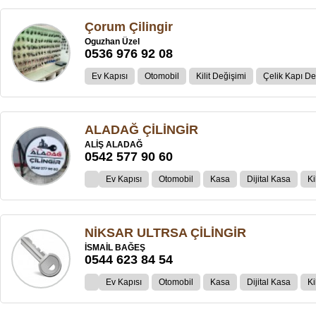
Çorum Çilingir
Oguzhan Üzel
0536 976 92 08
Ev Kapısı
Otomobil
Kilit Değişimi
Çelik Kapı D
ALADAĞ ÇİLİNGİR
ALİŞ ALADAĞ
0542 577 90 60
Ev Kapısı
Otomobil
Kasa
Dijital Kasa
Ki
NİKSAR ULTRSA ÇİLİNGİR
İSMAİL BAĞEŞ
0544 623 84 54
Ev Kapısı
Otomobil
Kasa
Dijital Kasa
Ki