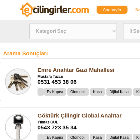
Anasayfa
Na
Arama Sonuçları
Emre Anahtar Gazi Mahallesi
Mustafa Tuzcu
0531 453 38 06
Ev Kapısı
Otomobil
Kasa
Dijital Kasa
Ki
Göktürk Çilingir Global Anahtar
Yılmaz GÜL
0543 723 35 34
Ev Kapısı
Otomobil
Kasa
Dijital Kasa
Ki