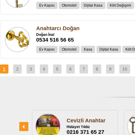
Ev Kapısı
Otomobil
Dijital Kasa
Kilit Değişimi
Anahtarcı Doğan
Doğan İnal
0534 516 56 65
Ev Kapısı
Otomobil
Kasa
Dijital Kasa
Kilit 
1
2
3
4
5
6
7
8
9
10
Kale Anahtar
Mehmet Özkara
0318 218 28 85