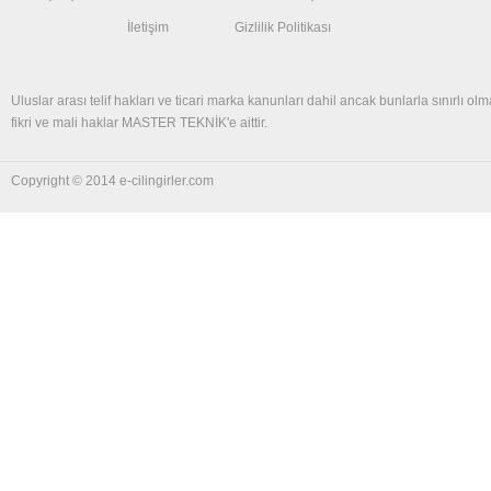
İletişim
Gizlilik Politikası
Uluslar arası telif hakları ve ticari marka kanunları dahil ancak bunlarla sınırlı olm
fikri ve mali haklar MASTER TEKNİK'e aittir.
Copyright © 2014 e-cilingirler.com