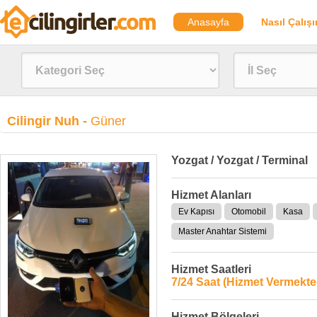
Anasayfa
Nasıl Çalışı
Cilingir Nuh -
Güner
Yozgat / Yozgat / Terminal
Hizmet Alanları
Ev Kapısı
Otomobil
Kasa
Master Anahtar Sistemi
Hizmet Saatleri
7/24 Saat (Hizmet Vermekte
Hizmet Bölgeleri